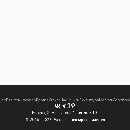
кое
Плакаты
Фарфор
Бронза
Стекло
Часы
Книги
Скульптура
Мебель
Серебро
Москва, Хамовнический вал, дом 10.
© 2016 - 2026 Русская антикварная галерея