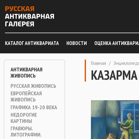
КАТАЛОГ АНТИКВАРИАТА
НОВОСТИ
ОЦЕНКА АНТИКВАРИ
Главная
/
Энциклопед
АНТИКВАРНАЯ
КАЗАРМА
ЖИВОПИСЬ
РУССКАЯ ЖИВОПИСЬ
ЕВРОПЕЙСКАЯ
ЖИВОПИСЬ
ГРАФИКА 19-20 ВЕКА
НЕДОРОГИЕ
КАРТИНЫ
ГРАВЮРЫ.
ЛИТОГРАФИИ.