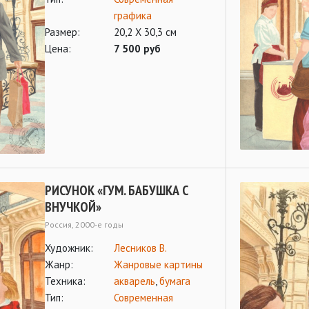
графика
Размер:
20,2 Х 30,3 см
Цена:
7 500 руб
РИСУНОК «ГУМ. БАБУШКА С
ВНУЧКОЙ»
Россия, 2000-е годы
Художник:
Лесников В.
Жанр:
Жанровые картины
Техника:
акварель
,
бумага
Тип:
Современная