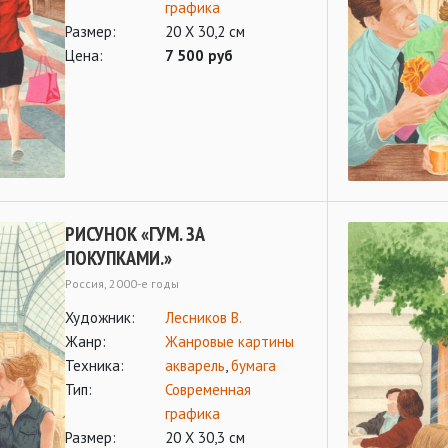
графика
Размер:
20 Х 30,2 см
Цена:
7 500 руб
РИСУНОК «ГУМ. ЗА
ПОКУПКАМИ.»
Россия, 2000-е годы
Художник:
Лесников В.
Жанр:
Жанровые картины
Техника:
акварель
,
бумага
Тип:
Современная
графика
Размер:
20 Х 30,3 см