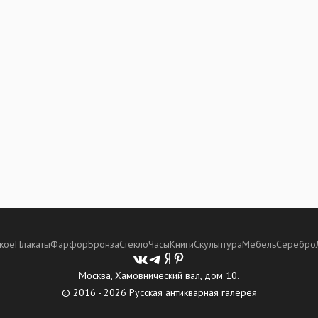
кое
Плакаты
Фарфор
Бронза
Стекло
Часы
Книги
Скульптура
Мебель
Серебро
Москва, Хамовнический вал, дом 10.
© 2016 - 2026 Русская антикварная галерея