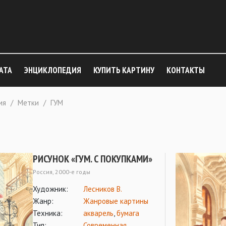
АТА
ЭНЦИКЛОПЕДИЯ
КУПИТЬ КАРТИНУ
КОНТАКТЫ
ия
/
Метки
/
ГУМ
РИСУНОК «ГУМ. С ПОКУПКАМИ»
Россия, 2000-е годы
Художник:
Лесников В.
Жанр:
Жанровые картины
Техника:
акварель
,
бумага
Тип:
Современная