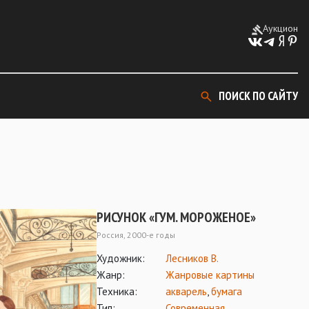
Аукцион
ПОИСК ПО САЙТУ
РИСУНОК «ГУМ. МОРОЖЕНОЕ»
Россия, 2000-е годы
Художник:
Лесников В.
Жанр:
Жанровые картины
Техника:
акварель
,
бумага
Тип:
Современная