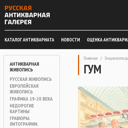
КАТАЛОГ АНТИКВАРИАТА
НОВОСТИ
ОЦЕНКА АНТИКВАРИ
Главная
/
Энциклопед
АНТИКВАРНАЯ
ГУМ
ЖИВОПИСЬ
РУССКАЯ ЖИВОПИСЬ
ЕВРОПЕЙСКАЯ
ЖИВОПИСЬ
ГРАФИКА 19-20 ВЕКА
НЕДОРОГИЕ
КАРТИНЫ
ГРАВЮРЫ.
ЛИТОГРАФИИ.