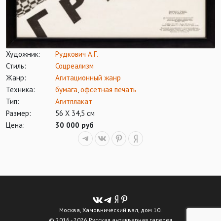
Художник:
Рудкович А.Г.
Стиль:
Соцреализм
Жанр:
Агитационный жанр
Техника:
бумага
,
офсетная печать
Тип:
Агитплакат
Размер:
56 Х 34,5 см
Цена:
30 000 руб
Москва, Хамовнический вал, дом 10.
© 2016 - 2026 Русская антикварная галерея