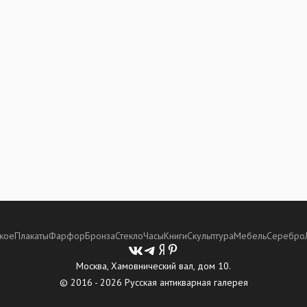
кое
Плакаты
Фарфор
Бронза
Стекло
Часы
Книги
Скульптура
Мебель
Серебро
Москва, Хамовнический вал, дом 10.
© 2016 - 2026 Русская антикварная галерея