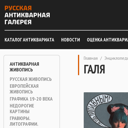
КАТАЛОГ АНТИКВАРИАТА
НОВОСТИ
ОЦЕНКА АНТИКВАРИ
Главная
/
Энциклопед
АНТИКВАРНАЯ
ГАЛЯ
ЖИВОПИСЬ
РУССКАЯ ЖИВОПИСЬ
ЕВРОПЕЙСКАЯ
ЖИВОПИСЬ
ГРАФИКА 19-20 ВЕКА
НЕДОРОГИЕ
КАРТИНЫ
ГРАВЮРЫ.
ЛИТОГРАФИИ.