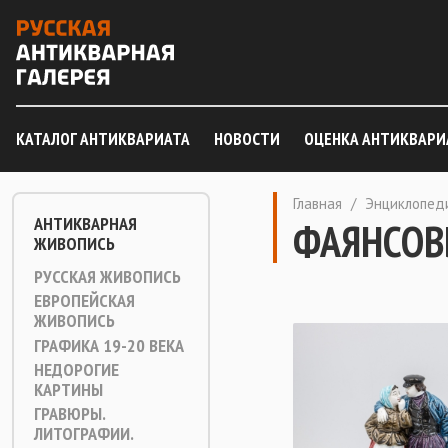
КАТАЛОГ АНТИКВАРИАТА
НОВОСТИ
ОЦЕНКА АНТИКВАРИ
Главная
/
Энциклопед
АНТИКВАРНАЯ
ФАЯНСОВ
ЖИВОПИСЬ
РУССКАЯ ЖИВОПИСЬ
ЕВРОПЕЙСКАЯ
ЖИВОПИСЬ
ГРАФИКА 19-20 ВЕКА
НЕДОРОГИЕ
КАРТИНЫ
ГРАВЮРЫ.
ЛИТОГРАФИИ.