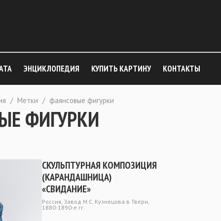
АТА
ЭНЦИКЛОПЕДИЯ
КУПИТЬ КАРТИНУ
КОНТАКТЫ
ия
/
Метки
/
фаянсовые фигурки
ЫЕ ФИГУРКИ
СКУЛЬПТУРНАЯ КОМПОЗИЦИЯ
(КАРАНДАШНИЦА)
«СВИДАНИЕ»
Россия, Завод М.С. Кузнецова в Твери,
1880-1890-е гг.