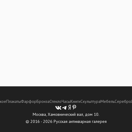
кое
Плакаты
Фарфор
Бронза
Стекло
Часы
Книги
Скульптура
Мебель
Серебро
Москва, Хамовнический вал, дом 10.
© 2016 - 2026 Русская антикварная галерея