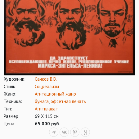
Художник:
Сачков В.В.
Стиль:
Соцреализм
Жанр:
Агитационный жанр
Техника:
бумага
,
офсетная печать
Тип:
Агитплакат
Размер:
69 Х 115 см
Цена:
65 000 руб.