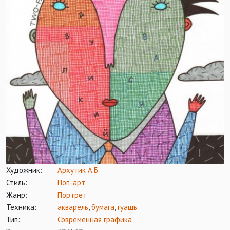
Художник:
Архутик А.Б.
Стиль:
Поп-арт
Жанр:
Портрет
Техника:
акварель
,
бумага
,
гуашь
Тип:
Современная графика