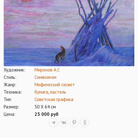
Художник:
Миронов А.С
Стиль:
Символизм
Жанр:
Мифический сюжет
Техника:
бумага
,
пастель
Тип:
Советская графика
Размер:
50 Х 64 см
Цена:
25 000 руб