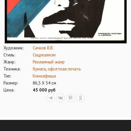
Художник:
Сачков В.В.
Стиль:
Соцреализм
Жанр:
Рекламный жанр
Техника:
бумага
,
офсетная печать
Тип:
Киноафиша
Размер:
86,5 Х 54 см
Цена:
45 000 руб