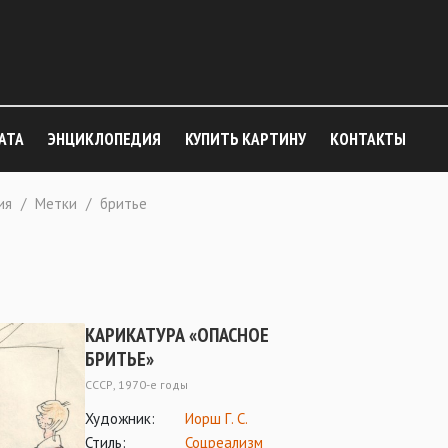
АТА
ЭНЦИКЛОПЕДИЯ
КУПИТЬ КАРТИНУ
КОНТАКТЫ
ия
/
Метки
/
бритье
КАРИКАТУРА «ОПАСНОЕ
БРИТЬЕ»
СССР, 1970-е годы
Художник:
Иорш Г. С.
Стиль:
Соцреализм