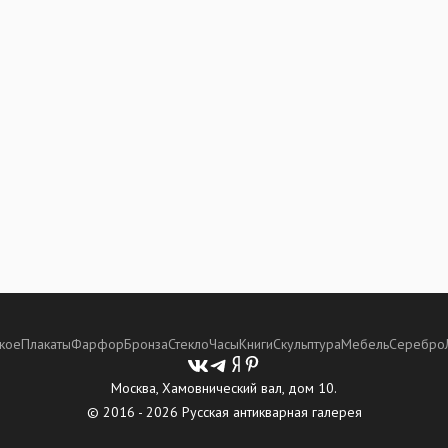
кое
Плакаты
Фарфор
Бронза
Стекло
Часы
Книги
Скульптура
Мебель
Серебро
Москва, Хамовнический вал, дом 10.
© 2016 - 2026 Русская антикварная галерея