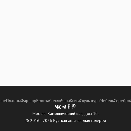
кое
Плакаты
Фарфор
Бронза
Стекло
Часы
Книги
Скульптура
Мебель
Серебро
Москва, Хамовнический вал, дом 10.
© 2016 - 2026 Русская антикварная галерея