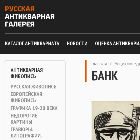
КАТАЛОГ АНТИКВАРИАТА
НОВОСТИ
ОЦЕНКА АНТИКВАРИ
Главная
/
Энциклопед
АНТИКВАРНАЯ
БАНК
ЖИВОПИСЬ
РУССКАЯ ЖИВОПИСЬ
ЕВРОПЕЙСКАЯ
ЖИВОПИСЬ
ГРАФИКА 19-20 ВЕКА
НЕДОРОГИЕ
КАРТИНЫ
ГРАВЮРЫ.
ЛИТОГРАФИИ.