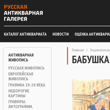
КАТАЛОГ АНТИКВАРИАТА
НОВОСТИ
ОЦЕНКА АНТИКВАРИ
Главная
/
Энциклопед
АНТИКВАРНАЯ
БАБУШКА
ЖИВОПИСЬ
РУССКАЯ ЖИВОПИСЬ
ЕВРОПЕЙСКАЯ
ЖИВОПИСЬ
ГРАФИКА 19-20 ВЕКА
НЕДОРОГИЕ
КАРТИНЫ
ГРАВЮРЫ.
ЛИТОГРАФИИ.