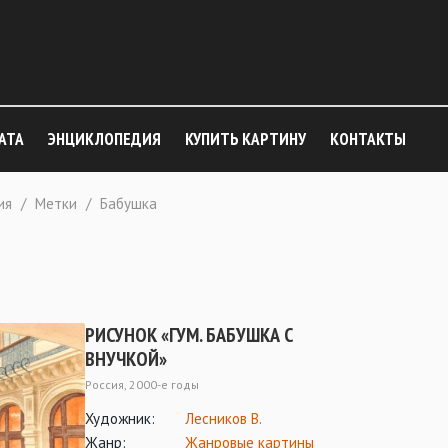
АТА
ЭНЦИКЛОПЕДИЯ
КУПИТЬ КАРТИНУ
КОНТАКТЫ
ия
/
Метки
/
Бабушка
РИСУНОК «ГУМ. БАБУШКА С
ВНУЧКОЙ»
Россия, 2000-е годы
Художник:
Лесников В.
Жанр:
Жанровые картины