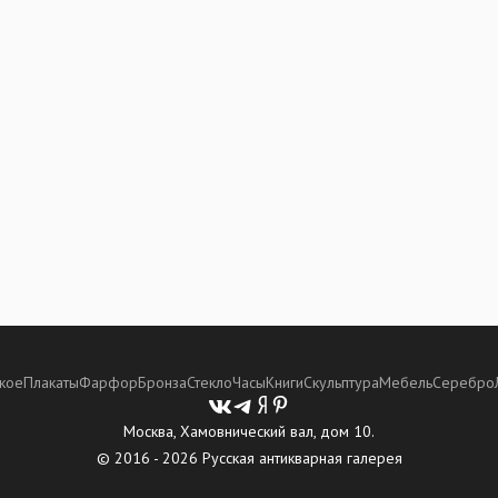
кое
Плакаты
Фарфор
Бронза
Стекло
Часы
Книги
Скульптура
Мебель
Серебро
Москва, Хамовнический вал, дом 10.
© 2016 - 2026 Русская антикварная галерея