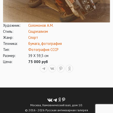
Художник:
Соломонов А.М.
Стиль:
Соцреализм
Жанр:
Спорт
Техника:
бумага
,
фотография
Тип:
Фотография СССР
Размер:
39 Х 59,5 см
Цена:
75 000 руб
Москва, Хамовнический вал, дом 10.
© 2016 - 2026 Русская антикварная галерея