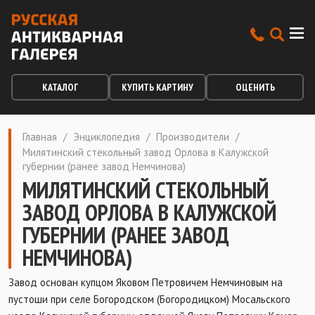
КАТАЛОГ
КУПИТЬ КАРТИНУ
ОЦЕНИТЬ
Главная
/
Энциклопедия
/
Производители
/
Милятинский стекольный завод Орлова в Калужской
губернии (ранее завод Немчинова)
МИЛЯТИНСКИЙ СТЕКОЛЬНЫЙ
ЗАВОД ОРЛОВА В КАЛУЖСКОЙ
ГУБЕРНИИ (РАНЕЕ ЗАВОД
НЕМЧИНОВА)
Завод основан купцом Яковом Петровичем Немчиновым на
пустоши при селе Богородском (Богородицком) Мосальского