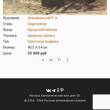
Художник:
Знамеровский Р. А.
Стиль:
Соцреализм
Жанр:
Городской пейзаж
Техника:
акварель
,
бумага
Тип:
Советская графика
Размер:
40,5 Х 64 см
Цена:
55 000 руб
Москва, Хамовнический вал, дом 10.
© 2016 - 2026 Русская антикварная галерея