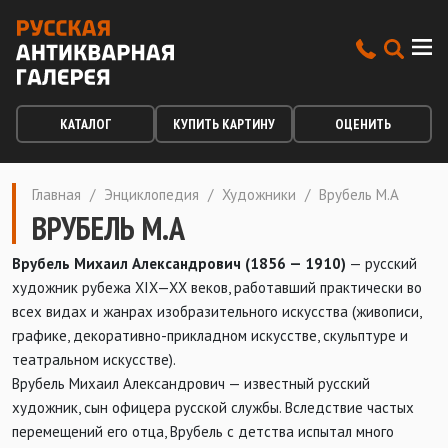
КАТАЛОГ
КУПИТЬ КАРТИНУ
ОЦЕНИТЬ
Главная
/
Энциклопедия
/
Художники
/
Врубель М.А
ВРУБЕЛЬ М.А
Врубель Михаил Александрович (1856 — 1910)
— русский
художник рубежа XIX—XX веков, работавший практически во
всех видах и жанрах изобразительного искусства (живописи,
графике, декоративно-прикладном искусстве, скульптуре и
театральном искусстве).
Врубель Михаил Александрович — известный русский
художник, сын офицера русской службы. Вследствие частых
перемещений его отца, Врубель с детства испытал много