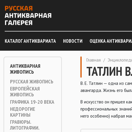
КАТАЛОГ АНТИКВАРИАТА
НОВОСТИ
ОЦЕНКА АНТИКВАРИ
Главная
/
Энциклопед
АНТИКВАРНАЯ
ТАТЛИН 
ЖИВОПИСЬ
РУССКАЯ ЖИВОПИСЬ
В. Е. Татлин — одна из с
ЕВРОПЕЙСКАЯ
авангарда. Жизнь его был
ЖИВОПИСЬ
ГРАФИКА 19-20 ВЕКА
В искусство он пришел ка
НЕДОРОГИЕ
профессиональных знаний, 
КАРТИНЫ
него особенно) набрал ма
ГРАВЮРЫ.
ЛИТОГРАФИИ.