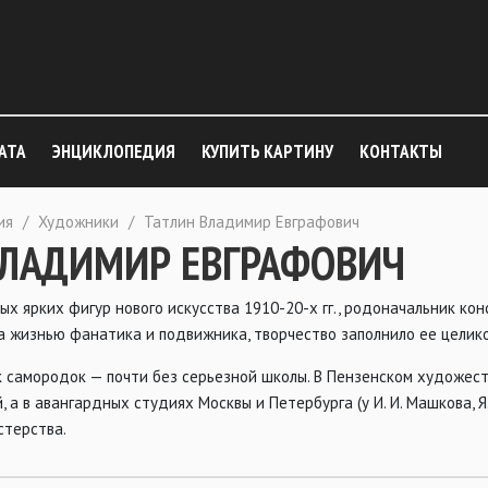
АТА
ЭНЦИКЛОПЕДИЯ
КУПИТЬ КАРТИНУ
КОНТАКТЫ
ия
/
Художники
/
Татлин Владимир Евграфович
ВЛАДИМИР ЕВГРАФОВИЧ
амых ярких фигур нового искусства 1910-20-х гг., родоначальник к
а жизнью фанатика и подвижника, творчество заполнило ее целик
к самородок — почти без серьезной школы. В Пензенском художест
а в авангардных студиях Москвы и Петербурга (у И. И. Машкова, Я.
стерства.