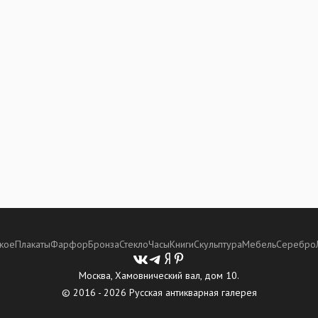
кое
Плакаты
Фарфор
Бронза
Стекло
Часы
Книги
Скульптура
Мебель
Серебро
Москва, Хамовнический вал, дом 10.
© 2016 - 2026 Русская антикварная галерея