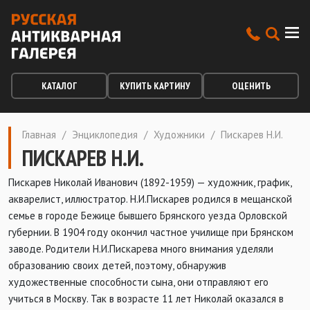
КАТАЛОГ
КУПИТЬ КАРТИНУ
ОЦЕНИТЬ
Главная
/
Энциклопедия
/
Художники
/
Пискарев Н.И.
ПИСКАРЕВ Н.И.
Пискарев Николай Иванович (1892-1959) — художник, график,
акварелист, иллюстратор. Н.И.Пискарев родился в мещанской
семье в городе Бежице бывшего Брянского уезда Орловской
губернии. В 1904 году окончил частное училище при Брянском
заводе. Родители Н.И.Пискарева много внимания уделяли
образованию своих детей, поэтому, обнаружив
художественные способности сына, они отправляют его
учиться в Москву. Так в возрасте 11 лет Николай оказался в