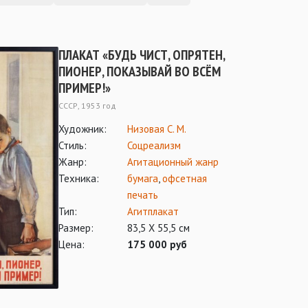
ПЛАКАТ «БУДЬ ЧИСТ, ОПРЯТЕН,
ПИОНЕР, ПОКАЗЫВАЙ ВО ВСЁМ
ПРИМЕР!»
СССР, 1953 год
Художник:
Низовая С. М.
Стиль:
Соцреализм
Жанр:
Агитационный жанр
Техника:
бумага
,
офсетная
печать
Тип:
Агитплакат
Размер:
83,5 Х 55,5 см
Цена:
175 000 руб