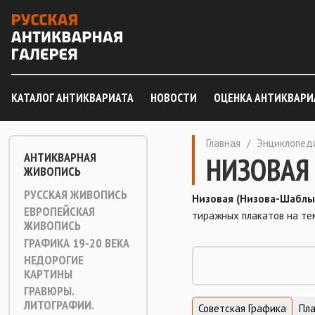
КАТАЛОГ АНТИКВАРИАТА
НОВОСТИ
ОЦЕНКА АНТИКВАРИ
Главная
/
Энциклопед
АНТИКВАРНАЯ
НИЗОВАЯ 
ЖИВОПИСЬ
РУССКАЯ ЖИВОПИСЬ
Низовая (Низова-Шаблы
ЕВРОПЕЙСКАЯ
тиражных плакатов на тем
ЖИВОПИСЬ
ГРАФИКА 19-20 ВЕКА
НЕДОРОГИЕ
КАРТИНЫ
ГРАВЮРЫ.
ЛИТОГРАФИИ.
Советская Графика
Пла