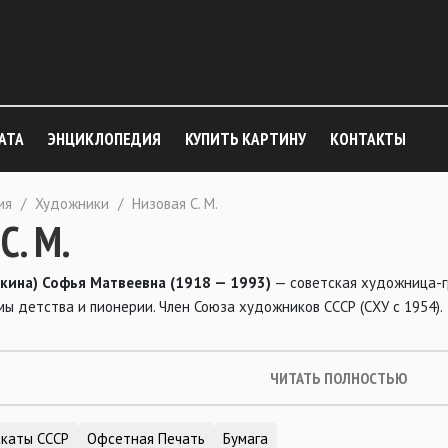
АТА
ЭНЦИКЛОПЕДИЯ
КУПИТЬ КАРТИНУ
КОНТАКТЫ
ия
/
Художники
/
Низовая С. М.
С. М.
кина) Софья Матвеевна (1918 — 1993)
— советская художница-гр
ы детства и пионерии. Член Союза художников СССР (СХУ с 1954).
ЧИТАТЬ ПОЛНОСТЬЮ
каты СССР
Офсетная Печать
Бумага