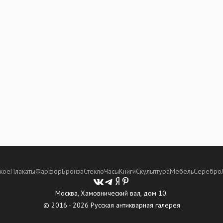
кое
Плакаты
Фарфор
Бронза
Стекло
Часы
Книги
Скульптура
Мебель
Серебро
Москва, Хамовнический вал, дом 10.
© 2016 - 2026 Русская антикварная галерея