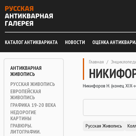
КАТАЛОГ АНТИКВАРИАТА
НОВОСТИ
ОЦЕНКА АНТИКВАРИ
Главная
/
Энциклопед
АНТИКВАРНАЯ
НИКИФОР
ЖИВОПИСЬ
РУССКАЯ ЖИВОПИСЬ
Никифоров Н. (конец ХIХ-н
ЕВРОПЕЙСКАЯ
ЖИВОПИСЬ
ГРАФИКА 19-20 ВЕКА
НЕДОРОГИЕ
КАРТИНЫ
ГРАВЮРЫ.
Русская Живопись
Кол
ЛИТОГРАФИИ.