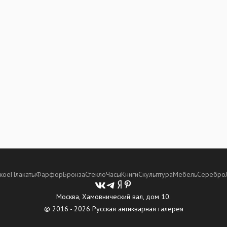
кое
Плакаты
Фарфор
Бронза
Стекло
Часы
Книги
Скульптура
Мебель
Серебро
Москва, Хамовнический вал, дом 10.
© 2016 - 2026 Русская антикварная галерея