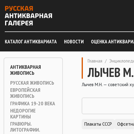
КАТАЛОГ АНТИКВАРИАТА
НОВОСТИ
ОЦЕНКА АНТИКВАРИ
Главная
/
Энциклопед
АНТИКВАРНАЯ
ЛЫЧЕВ М.
ЖИВОПИСЬ
РУССКАЯ ЖИВОПИСЬ
Лычев М.Н. — советский 
ЕВРОПЕЙСКАЯ
ЖИВОПИСЬ
ГРАФИКА 19-20 ВЕКА
НЕДОРОГИЕ
КАРТИНЫ
ГРАВЮРЫ.
Плакаты СССР
Офсетна
ЛИТОГРАФИИ.