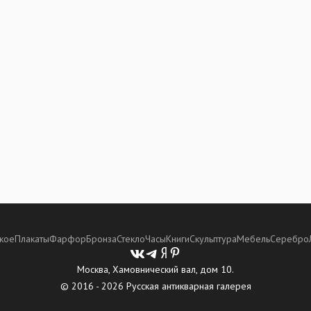
кое
Плакаты
Фарфор
Бронза
Стекло
Часы
Книги
Скульптура
Мебель
Серебро
Москва, Хамовнический вал, дом 10.
© 2016 - 2026 Русская антикварная галерея