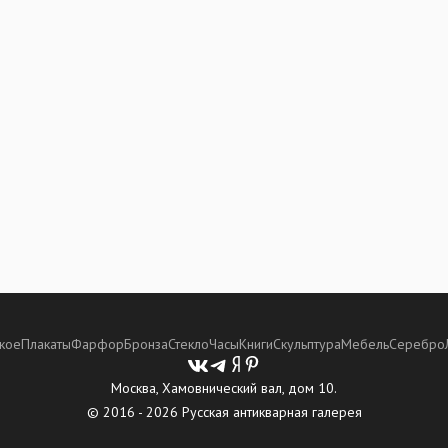
кое
Плакаты
Фарфор
Бронза
Стекло
Часы
Книги
Скульптура
Мебель
Серебро
Москва, Хамовнический вал, дом 10.
© 2016 - 2026 Русская антикварная галерея