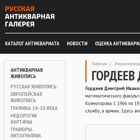
КАТАЛОГ АНТИКВАРИАТА
НОВОСТИ
ОЦЕНКА АНТИКВАРИ
Главная
/
Энциклопед
АНТИКВАРНАЯ
ГОРДЕЕВ Д
ЖИВОПИСЬ
РУССКАЯ ЖИВОПИСЬ
Гордеев Дмитрий Иванов
ЕВРОПЕЙСКАЯ
математического факульте
ЖИВОПИСЬ
Колмогорова. С 1966 по 1
ГРАФИКА 19-20 ВЕКА
службу, а армию. Здесь в
НЕДОРОГИЕ
КАРТИНЫ
ГРАВЮРЫ.
ЛИТОГРАФИИ.