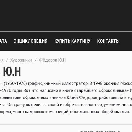
АТА
ЭНЦИКЛОПЕДИЯ
КУПИТЬ КАРТИНУ
КОНТАКТЫ
ия
/
Художники
/
Фёдоров Ю.Н
 Ю.Н
 (1930-1976) график, книжный иллюстратор. В 1948 окончил Моск
1970 годы. Вот что написано в книге старейшего «Крокодильца» И.
коллективе «Крокодила» занимал Юрий Федоров, работавший в жур
та. Он сразу выделился своей изобретательностью, умением не то
ормы, много кадровых композиций, объединенных общей мыслью.