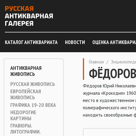
КАТАЛОГ АНТИКВАРИАТА
НОВОСТИ
ОЦЕНКА АНТИКВАРИ
Главная
/
Энциклопед
АНТИКВАРНАЯ
ФЁДОРОВ
ЖИВОПИСЬ
РУССКАЯ ЖИВОПИСЬ
Фёдоров Юрий Николаевич
ЕВРОПЕЙСКАЯ
журнала «Крокодил» 1960-
ЖИВОПИСЬ
место в художественном 
ГРАФИКА 19-20 ВЕКА
полиграфического институ
НЕДОРОГИЕ
находить своеобразные ф
КАРТИНЫ
ГРАВЮРЫ.
ЛИТОГРАФИИ.