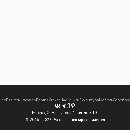
кое
Плакаты
Фарфор
Бронза
Стекло
Часы
Книги
Скульптура
Мебель
Серебро
Москва, Хамовнический вал, дом 10.
© 2016 - 2026 Русская антикварная галерея