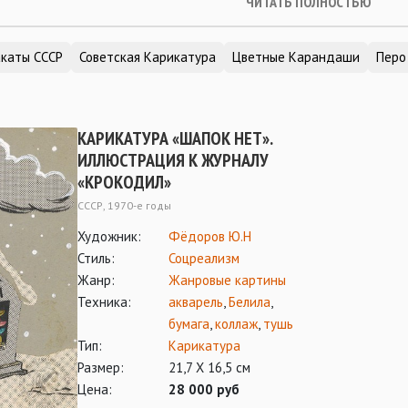
ЧИТАТЬ ПОЛНОСТЬЮ
каты СССР
Советская Карикатура
Цветные Карандаши
Перо
КАРИКАТУРА «ШАПОК НЕТ».
ИЛЛЮСТРАЦИЯ К ЖУРНАЛУ
«КРОКОДИЛ»
СССР, 1970-е годы
Художник:
Фёдоров Ю.Н
Стиль:
Соцреализм
Жанр:
Жанровые картины
Техника:
акварель
,
Белила
,
бумага
,
коллаж
,
тушь
Тип:
Карикатура
Размер:
21,7 Х 16,5 см
Цена:
28 000 руб