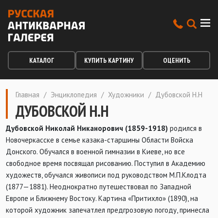
КАТАЛОГ
КУПИТЬ КАРТИНУ
ОЦЕНИТЬ
Главная
/
Энциклопедия
/
Художники
/
Дубовской Н.Н
ДУБОВСКОЙ Н.Н
Дубовской Николай Никанорович (1859-1918)
родился в
Новочеркасске в семье казака-старшины Области Войска
Донского. Обучался в военной гимназии в Киеве, но все
свободное время посвящал рисованию. Поступил в Академию
художеств, обучался живописи под руководством М.П.Клодта
(1877—1881). Неоднократно путешествовал по Западной
Европе и Ближнему Востоку. Картина «Притихло» (1890), на
которой художник запечатлел предгрозовую погоду, принесла