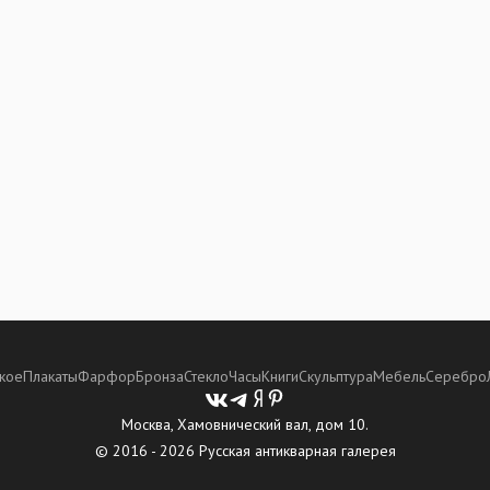
кое
Плакаты
Фарфор
Бронза
Стекло
Часы
Книги
Скульптура
Мебель
Серебро
Москва, Хамовнический вал, дом 10.
© 2016 - 2026 Русская антикварная галерея