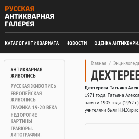
КАТАЛОГ АНТИКВАРИАТА
НОВОСТИ
ОЦЕНКА АНТИКВАРИ
Главная
/
Энциклопед
АНТИКВАРНАЯ
ДЕХТЕРЕВ
ЖИВОПИСЬ
РУССКАЯ ЖИВОПИСЬ
Дехтерева Татьяна Алекс
ЕВРОПЕЙСКАЯ
1971 года. Татьяна Алек
ЖИВОПИСЬ
памяти 1905 года (1952 г.
ГРАФИКА 19-20 ВЕКА
учителями были Н.И.Хирис
НЕДОРОГИЕ
КАРТИНЫ
ГРАВЮРЫ.
ЛИТОГРАФИИ.