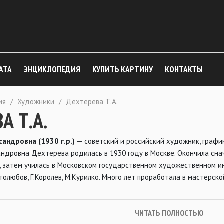
АТА
ЭНЦИКЛОПЕДИЯ
КУПИТЬ КАРТИНУ
КОНТАКТЫ
ия
/
Художники
/
Дехтерева Т.А.
А Т.А.
андровна (1930 г.р.)
— советский и российский художник, график
сандровна Дехтерева родилась в 1930 году в Москве. Окончила с
), затем училась в Московском государственном художественном инс
толюбов, Г.Королев, М.Курилко. Много лет проработала в мастерск
ЧИТАТЬ ПОЛНОСТЬЮ