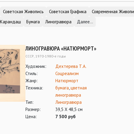
Советская Живопись
Советская Графика
Современная Живопи
Карандаш
Бумага
Линогравюра
Далее...
ЛИНОГРАВЮРА «НАТЮРМОРТ»
СССР, 1970-1980-е годы
Художник:
Дехтерева Т.А.
Стиль:
Соцреализм
Жанр:
Натюрморт
Техника:
бумага
,
цветная
линогравюра
Тип:
Линогравюра
Размер:
39,5 Х 48,5 см
Цена:
7 500 руб