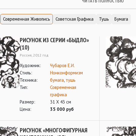
ЧИТАТЬ ПОЛНОСТЬЮ
Современная Живопись
Советская Графика
Тушь
Бумага
РИСУНОК ИЗ СЕРИИ «БЫДЛО»
(10)
Россия, 2012 год
Художник:
Чубаров Е.И.
Стиль:
Нонконформизм
Техника:
бумага
,
тушь
Тип:
Современная
графика
Размер:
31 Х 43 см
Цена:
35 000 руб
РИСУНОК «МНОГОФИГУРНАЯ