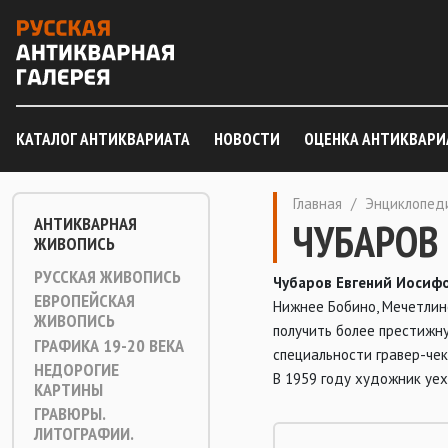
КАТАЛОГ АНТИКВАРИАТА
НОВОСТИ
ОЦЕНКА АНТИКВАРИ
Главная
/
Энциклопед
АНТИКВАРНАЯ
ЧУБАРОВ 
ЖИВОПИСЬ
РУССКАЯ ЖИВОПИСЬ
Чубаров Евгений Иосифо
ЕВРОПЕЙСКАЯ
Нижнее Бобино, Мечетлинс
ЖИВОПИСЬ
получить более престижну
ГРАФИКА 19-20 ВЕКА
специальности гравер-чек
НЕДОРОГИЕ
В 1959 году художник уех
КАРТИНЫ
ГРАВЮРЫ.
ЛИТОГРАФИИ.