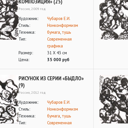
КОМПОЗИЦИЯ» (25)
Россия, 2009 год
Художник:
Чубаров Е.И.
Стиль:
Нонконформизм
Техника:
бумага
,
тушь
Тип:
Современная
графика
Размер:
31 Х 43 см
Цена:
35 000 руб
РИСУНОК ИЗ СЕРИИ «БЫДЛО»
(9)
Россия, 2012 год
Художник:
Чубаров Е.И.
Стиль:
Нонконформизм
Техника:
бумага
,
тушь
Тип:
Современная