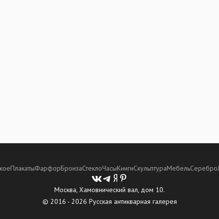
кое
Плакаты
Фарфор
Бронза
Стекло
Часы
Книги
Скульптура
Мебель
Серебро
Москва, Хамовнический вал, дом 10.
© 2016 - 2026 Русская антикварная галерея