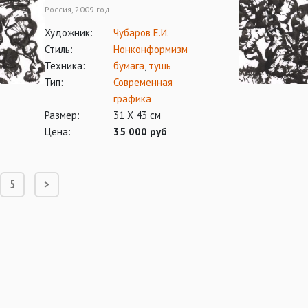
Россия, 2009 год
Художник:
Чубаров Е.И.
Стиль:
Нонконформизм
Техника:
бумага
,
тушь
Тип:
Современная
графика
Размер:
31 Х 43 см
Цена:
35 000 руб
5
>