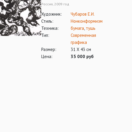
Россия, 2009 год
Художник:
Чубаров Е.И.
Стиль:
Нонконформизм
Техника:
бумага
,
тушь
Тип:
Современная
графика
Размер:
31 Х 43 см
Цена:
35 000 руб