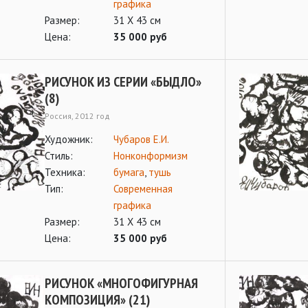
графика
Размер:
31 Х 43 см
Цена:
35 000 руб
РИСУНОК ИЗ СЕРИИ «БЫДЛО»
(8)
Россия, 2012 год
Художник:
Чубаров Е.И.
Стиль:
Нонконформизм
Техника:
бумага
,
тушь
Тип:
Современная
графика
Размер:
31 Х 43 см
Цена:
35 000 руб
РИСУНОК «МНОГОФИГУРНАЯ
КОМПОЗИЦИЯ» (21)