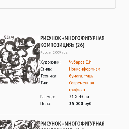
РИСУНОК «МНОГОФИГУРНАЯ
КОМПОЗИЦИЯ» (26)
Россия, 2009 год
Художник:
Чубаров Е.И.
Стиль:
Нонконформизм
Техника:
бумага
,
тушь
Тип:
Современная
графика
Размер:
31 Х 43 см
Цена:
35 000 руб
РИСУНОК «МНОГОФИГУРНАЯ