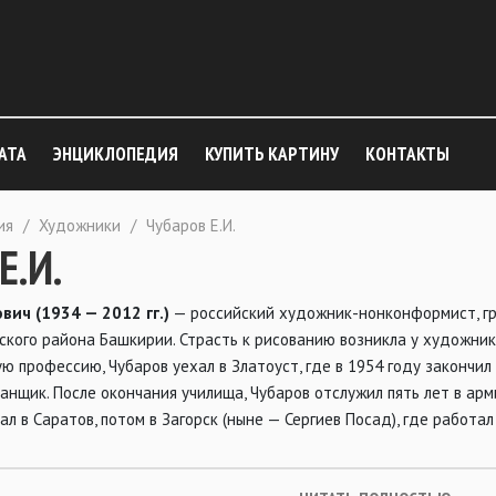
АТА
ЭНЦИКЛОПЕДИЯ
КУПИТЬ КАРТИНУ
КОНТАКТЫ
ия
/
Художники
/
Чубаров Е.И.
Е.И.
вич (1934 — 2012 гг.)
— российский художник-нонконформист, гра
кого района Башкирии. Страсть к рисованию возникла у художника
ю профессию, Чубаров уехал в Златоуст, где в 1954 году закончи
анщик. После окончания училища, Чубаров отслужил пять лет в ар
ал в Саратов, потом в Загорск (ныне — Сергиев Посад), где работ