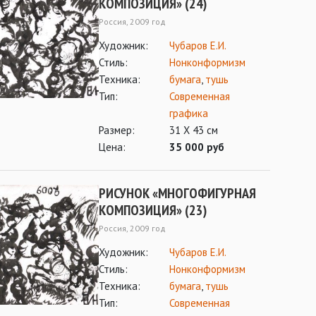
КОМПОЗИЦИЯ» (24)
Россия, 2009 год
Художник:
Чубаров Е.И.
Стиль:
Нонконформизм
Техника:
бумага
,
тушь
Тип:
Современная
графика
Размер:
31 Х 43 см
Цена:
35 000 руб
РИСУНОК «МНОГОФИГУРНАЯ
КОМПОЗИЦИЯ» (23)
Россия, 2009 год
Художник:
Чубаров Е.И.
Стиль:
Нонконформизм
Техника:
бумага
,
тушь
Тип:
Современная