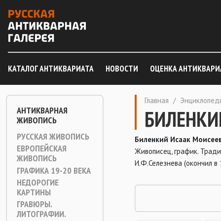
КАТАЛОГ АНТИКВАРИАТА
НОВОСТИ
ОЦЕНКА АНТИКВАРИ
Главная
/
Энциклопед
АНТИКВАРНАЯ
БИЛЕНКИ
ЖИВОПИСЬ
РУССКАЯ ЖИВОПИСЬ
Биленкий Исаак Моисее
ЕВРОПЕЙСКАЯ
Живописец, график. Тради
ЖИВОПИСЬ
И.Ф.Селезнева (окончил в
ГРАФИКА 19-20 ВЕКА
НЕДОРОГИЕ
КАРТИНЫ
ГРАВЮРЫ.
ЛИТОГРАФИИ.