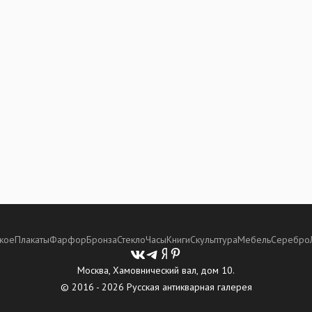
кое
Плакаты
Фарфор
Бронза
Стекло
Часы
Книги
Скульптура
Мебель
Серебро
Москва, Хамовнический вал, дом 10.
© 2016 - 2026 Русская антикварная галерея