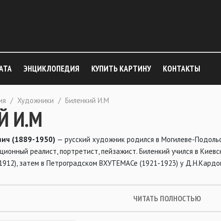
АТА
ЭНЦИКЛОПЕДИЯ
КУПИТЬ КАРТИНУ
КОНТАКТЫ
ия
/
Художники
/
Биленкий И.М
Й И.М
вич (1889-1950)
— русский художник родился в Могилеве-Подольс
ционный реалист, портретист, пейзажист. Биленкий учился в Киев
 1912), затем в Петроградском ВХУТЕМАСе (1921-1923) у Д.Н.Кардов
ЧИТАТЬ ПОЛНОСТЬЮ