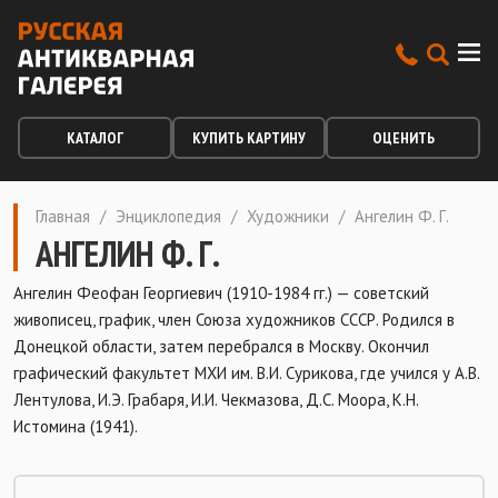
КАТАЛОГ
КУПИТЬ КАРТИНУ
ОЦЕНИТЬ
Главная
/
Энциклопедия
/
Художники
/
Ангелин Ф. Г.
АНГЕЛИН Ф. Г.
Ангелин Феофан Георгиевич (1910-1984 гг.) — советский
живописец, график, член Союза художников СССР. Родился в
Донецкой области, затем перебрался в Москву. Окончил
графический факультет МХИ им. В.И. Сурикова, где учился у А.В.
Лентулова, И.Э. Грабаря, И.И. Чекмазова, Д.С. Моора, К.Н.
Истомина (1941).