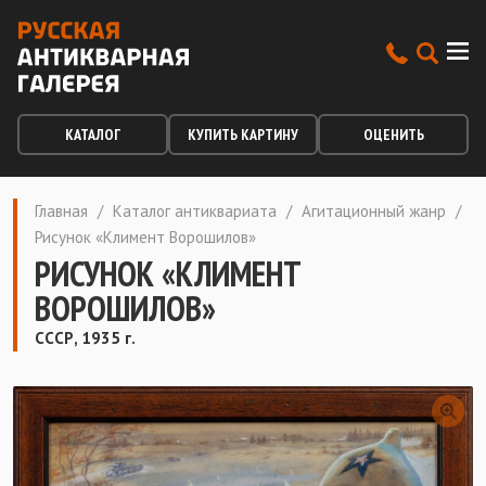
КАТАЛОГ
КУПИТЬ КАРТИНУ
ОЦЕНИТЬ
Главная
/
Каталог антиквариата
/
Агитационный жанр
/
Рисунок «Климент Ворошилов»
РИСУНОК «КЛИМЕНТ
ВОРОШИЛОВ»
СССР, 1935 г.