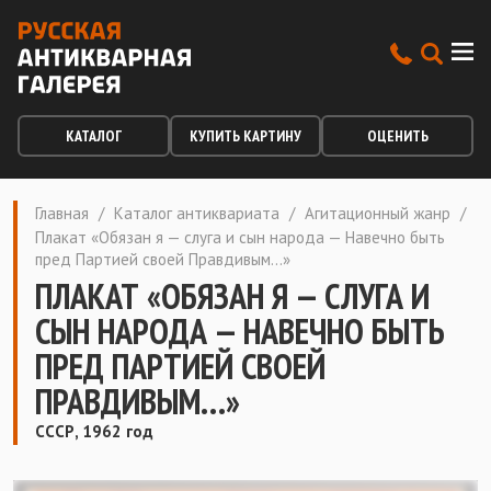
КАТАЛОГ
КУПИТЬ КАРТИНУ
ОЦЕНИТЬ
Главная
/
Каталог антиквариата
/
Агитационный жанр
/
Плакат «Обязан я — слуга и сын народа — Навечно быть
пред Партией своей Правдивым…»
ПЛАКАТ «ОБЯЗАН Я — СЛУГА И
СЫН НАРОДА — НАВЕЧНО БЫТЬ
ПРЕД ПАРТИЕЙ СВОЕЙ
ПРАВДИВЫМ…»
СССР, 1962 год