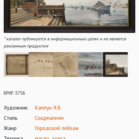
* каталог публикуется в информационных целях и не является
рекламным продуктом
БРИГ-5756
Художник
Каплун Я.Б.
Стиль
Соцреализм
Жанр
Городской пейзаж
Техника
масло
,
холст