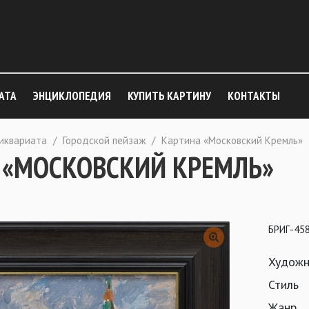
АТА
ЭНЦИКЛОПЕДИЯ
КУПИТЬ КАРТИНУ
КОНТАКТЫ
тиквариата
/
Городской пейзаж
/
Картина «Московский Кремль»
 «МОСКОВСКИЙ КРЕМЛЬ»
БРИГ-45
Художн
Стиль
Жанр