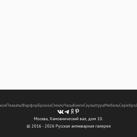
кое
Плакаты
Фарфор
Бронза
Стекло
Часы
Книги
Скульптура
Мебель
Серебро
Москва, Хамовнический вал, дом 10.
© 2016 - 2026 Русская антикварная галерея