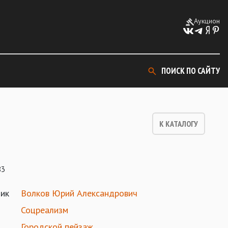
Аукцион
ПОИСК ПО САЙТУ
К КАТАЛОГУ
83
ик
Волков Юрий Александрович
Соцреализм
Городской пейзаж