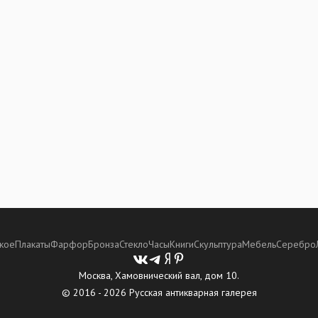
кое
Плакаты
Фарфор
Бронза
Стекло
Часы
Книги
Скульптура
Мебель
Серебро
Москва, Хамовнический вал, дом 10.
© 2016 - 2026 Русская антикварная галерея