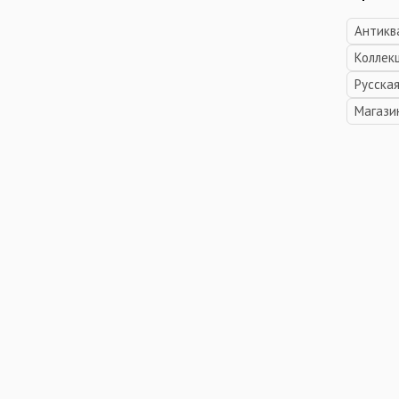
Антикв
Коллек
Русска
Магази