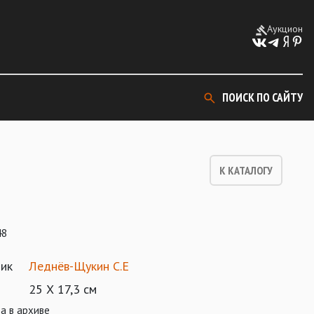
Аукцион
ПОИСК ПО САЙТУ
К КАТАЛОГУ
48
ик
Леднёв-Щукин С.Е
25 Х 17,3 см
а в архиве