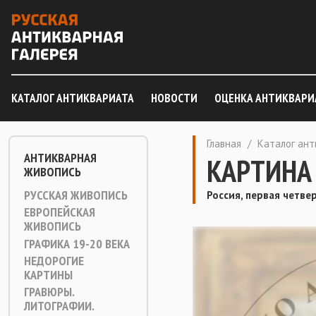
КАТАЛОГ АНТИКВАРИАТА
НОВОСТИ
ОЦЕНКА АНТИКВАРИ
Главная
/
Каталог ан
АНТИКВАРНАЯ
КАРТИНА
ЖИВОПИСЬ
РУССКАЯ ЖИВОПИСЬ
Россия, первая четве
ЕВРОПЕЙСКАЯ
ЖИВОПИСЬ
ГРАФИКА 19-20 ВЕКА
НЕДОРОГИЕ
КАРТИНЫ
ГРАВЮРЫ.
ЛИТОГРАФИИ.