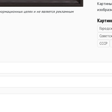
Картины
изобраз
нформационных целях и не является рекламным
Картин
Городс
Советс
СССР