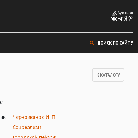
Аукцион
ПОИСК ПО САЙТУ
К КАТАЛОГУ
07
ик
Черноиванов И. П.
Соцреализм
Городской пейзаж