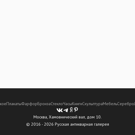
кое
Плакаты
Фарфор
Бронза
Стекло
Часы
Книги
Скульптура
Мебель
Серебро
Москва, Хамовнический вал, дом 10.
© 2016 - 2026 Русская антикварная галерея