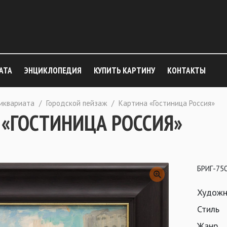
АТА
ЭНЦИКЛОПЕДИЯ
КУПИТЬ КАРТИНУ
КОНТАКТЫ
тиквариата
/
Городской пейзаж
/
Картина «Гостиница Россия»
 «ГОСТИНИЦА РОССИЯ»
БРИГ-75
Художн
Стиль
Жанр