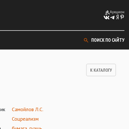
Аукцион
ПОИСК ПО САЙТУ
К КАТАЛОГУ
ик
Самойлов Л.С.
Соцреализм
а
бумага
,
гуашь