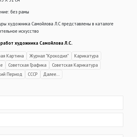
ние: без рамы
уры художника Самойлова Л.С представлены в каталоге
ительное искусство
 работ художника Самойлова Л.С.
ая Картина
Журнал "Крокодил"
Карикатура
ке
Советская Графика
Советская Карикатура
кий Период
СССР
Далее...