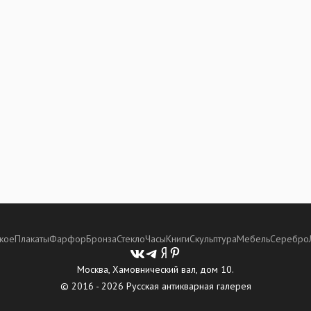
кое
Плакаты
Фарфор
Бронза
Стекло
Часы
Книги
Скульптура
Мебель
Серебро
Москва, Хамовнический вал, дом 10.
© 2016 - 2026 Русская антикварная галерея