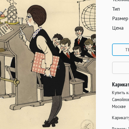
Тип
Размер
Цена
Т
Карика
Купить 
Самойло
Москве
Карикат
Размер: 