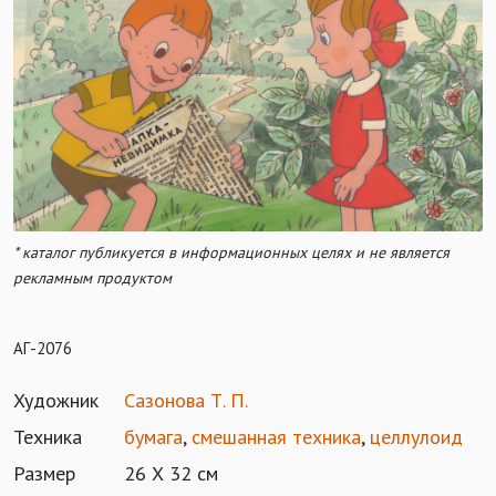
* каталог публикуется в информационных целях и не является
рекламным продуктом
АГ-2076
Художник
Сазонова Т. П.
Техника
бумага
,
смешанная техника
,
целлулоид
Размер
26 Х 32 см