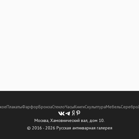
кое
Плакаты
Фарфор
Бронза
Стекло
Часы
Книги
Скульптура
Мебель
Серебро
Москва, Хамовнический вал, дом 10.
© 2016 - 2026 Русская антикварная галерея