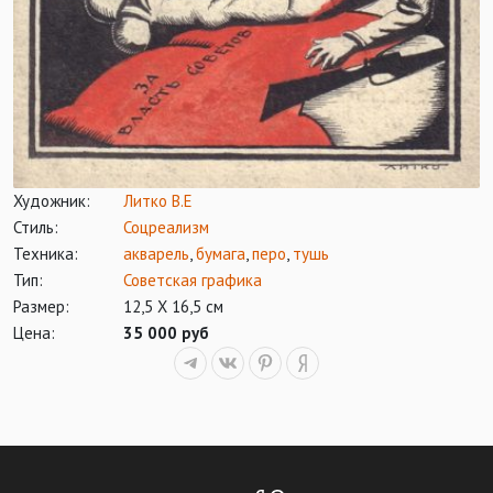
Художник:
Литко В.Е
Стиль:
Соцреализм
Техника:
акварель
,
бумага
,
перо
,
тушь
Тип:
Советская графика
Размер:
12,5 Х 16,5 см
Цена:
35 000 руб