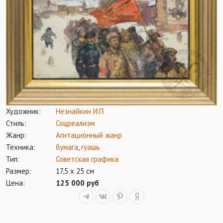
Художник:
Незнайкин И.П
Стиль:
Соцреализм
Жанр:
Агитационный жанр
Техника:
бумага
,
гуашь
Тип:
Советская графика
Размер:
17,5 х 25 см
Цена:
125 000 руб