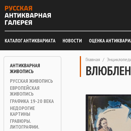
КАТАЛОГ АНТИКВАРИАТА
НОВОСТИ
ОЦЕНКА АНТИКВАРИ
Главная
/
Энциклопед
АНТИКВАРНАЯ
ВЛЮБЛЕН
ЖИВОПИСЬ
РУССКАЯ ЖИВОПИСЬ
ЕВРОПЕЙСКАЯ
ЖИВОПИСЬ
ГРАФИКА 19-20 ВЕКА
НЕДОРОГИЕ
КАРТИНЫ
ГРАВЮРЫ.
ЛИТОГРАФИИ.