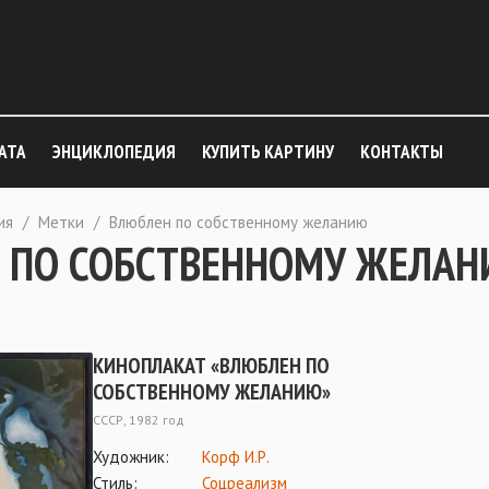
АТА
ЭНЦИКЛОПЕДИЯ
КУПИТЬ КАРТИНУ
КОНТАКТЫ
ия
/
Метки
/
Влюблен по собственному желанию
 ПО СОБСТВЕННОМУ ЖЕЛА
КИНОПЛАКАТ «ВЛЮБЛЕН ПО
СОБСТВЕННОМУ ЖЕЛАНИЮ»
СССР, 1982 год
Художник:
Корф И.Р.
Стиль:
Соцреализм