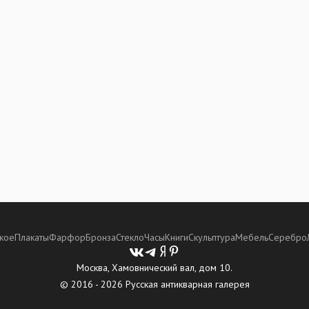
кое
Плакаты
Фарфор
Бронза
Стекло
Часы
Книги
Скульптура
Мебель
Серебро
Москва, Хамовнический вал, дом 10.
© 2016 - 2026 Русская антикварная галерея