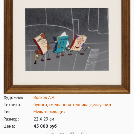
Художник:
Волков А.А.
Техника:
бумага
,
смешанная техника
,
целлулоид
Тип:
Мультипликация
Размер:
22 Х 29 см
Цена:
45 000 руб