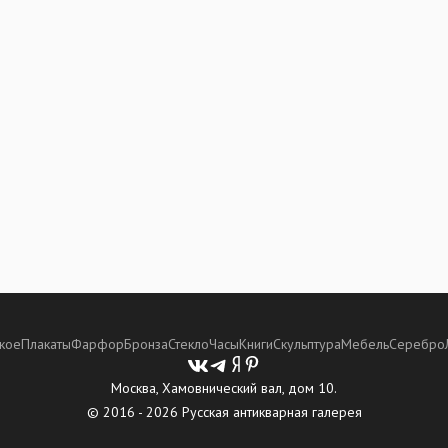
кое
Плакаты
Фарфор
Бронза
Стекло
Часы
Книги
Скульптура
Мебель
Серебро
Москва, Хамовнический вал, дом 10.
© 2016 - 2026 Русская антикварная галерея