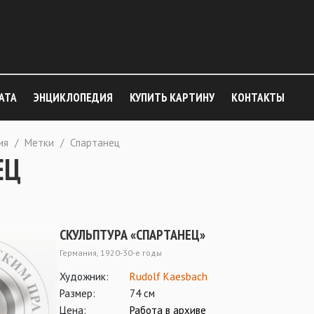
АТА
ЭНЦИКЛОПЕДИЯ
КУПИТЬ КАРТИНУ
КОНТАКТЫ
ия
/
Метки
/
Спартанец
ЕЦ
СКУЛЬПТУРА «СПАРТАНЕЦ»
Германия, 1920-30-е годы
Художник:
Rudolf Kaesbach
Размер:
74 см
Цена:
Работа в архиве