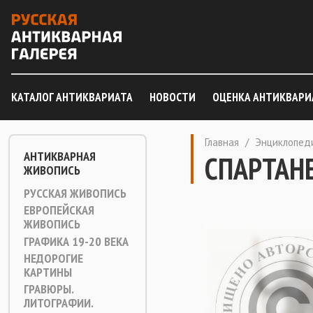
КАТАЛОГ АНТИКВАРИАТА
НОВОСТИ
ОЦЕНКА АНТИКВАРИ
Главная
/
Энциклопед
АНТИКВАРНАЯ
СПАРТАН
ЖИВОПИСЬ
РУССКАЯ ЖИВОПИСЬ
ЕВРОПЕЙСКАЯ
ЖИВОПИСЬ
ГРАФИКА 19-20 ВЕКА
НЕДОРОГИЕ
КАРТИНЫ
ГРАВЮРЫ.
ЛИТОГРАФИИ.