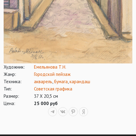
Художник:
Емельянова Т.Н.
Жанр:
Городской пейзаж
Техника:
акварель
,
бумага
,
карандаш
Тип:
Советская графика
Размер:
37 Х 20,5 см
Цена:
25 000 руб