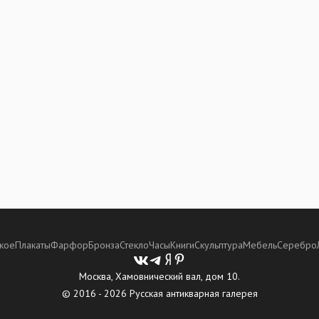
кое
Плакаты
Фарфор
Бронза
Стекло
Часы
Книги
Скульптура
Мебель
Серебро
Москва, Хамовнический вал, дом 10.
© 2016 - 2026 Русская антикварная галерея