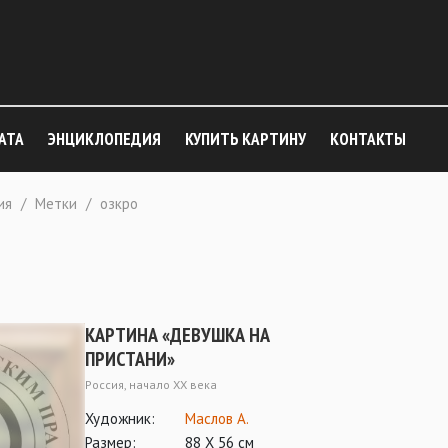
АТА
ЭНЦИКЛОПЕДИЯ
КУПИТЬ КАРТИНУ
КОНТАКТЫ
ия
/
Метки
/
озкро
КАРТИНА «ДЕВУШКА НА
ПРИСТАНИ»
Россия, начало ХХ века
Художник:
Маслов А.
Размер:
88 Х 56 см