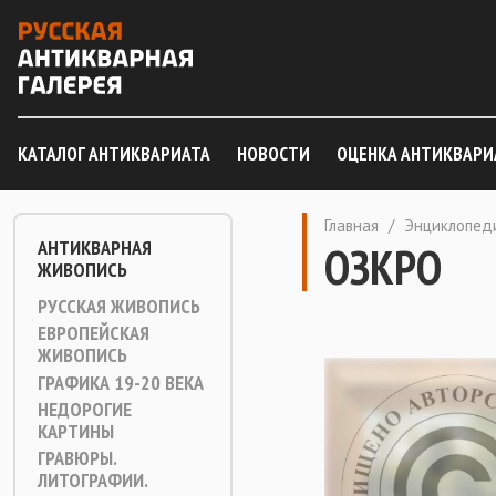
КАТАЛОГ АНТИКВАРИАТА
НОВОСТИ
ОЦЕНКА АНТИКВАРИ
Главная
/
Энциклопед
АНТИКВАРНАЯ
ОЗКРО
ЖИВОПИСЬ
РУССКАЯ ЖИВОПИСЬ
ЕВРОПЕЙСКАЯ
ЖИВОПИСЬ
ГРАФИКА 19-20 ВЕКА
НЕДОРОГИЕ
КАРТИНЫ
ГРАВЮРЫ.
ЛИТОГРАФИИ.