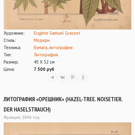
Художник:
Eugène Samuel Grasset
Стиль:
Модерн
Техника:
бумага
,
литография
Тип:
Литография
Размер:
45 Х 32 см
Цена:
7 500 руб
ЛИТОГРАФИЯ «ОРЕШНИК» (HAZEL-TREE. NOISETIER.
DER HASELSTRAUCH)
Франция, 1896 год