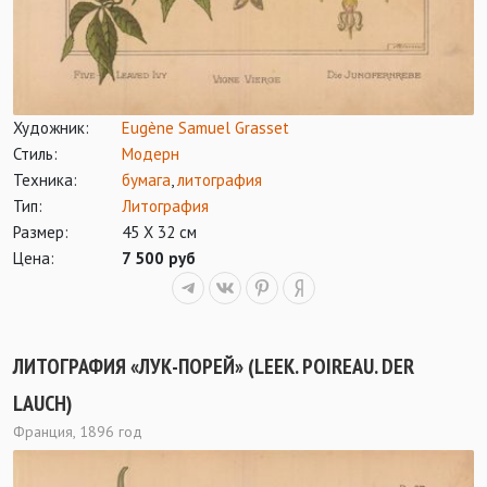
Художник:
Eugène Samuel Grasset
Стиль:
Модерн
Техника:
бумага
,
литография
Тип:
Литография
Размер:
45 Х 32 см
Цена:
7 500 руб
ЛИТОГРАФИЯ «ЛУК-ПОРЕЙ» (LEEK. POIREAU. DER
LAUCH)
Франция, 1896 год