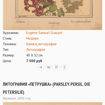
Художник:
Eugène Samuel Grasset
Стиль:
Модерн
Техника:
бумага
,
литография
Тип:
Литография
Размер:
45 Х 32 см
Цена:
7 500 руб
ЛИТОГРАФИЯ «ПЕТРУШКА» (PARSLEY. PERSIL. DIE
PETERSILIE)
Франция, 1896 год