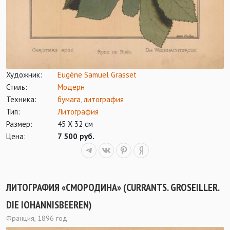
Художник:
Eugène Samuel Grasset
Стиль:
Модерн
Техника:
бумага
,
литография
Тип:
Литография
Размер:
45 Х 32 см
Цена:
7 500 руб.
ЛИТОГРАФИЯ «СМОРОДИНА» (CURRANTS. GROSEILLER.
DIE IOHANNISBEEREN)
Франция, 1896 год