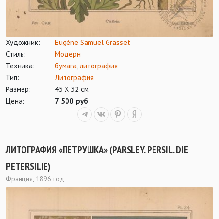
Художник:
Eugène Samuel Grasset
Стиль:
Модерн
Техника:
бумага
,
литография
Тип:
Литография
Размер:
45 Х 32 см.
Цена:
7 500 руб
ЛИТОГРАФИЯ «ПЕТРУШКА» (PARSLEY. PERSIL. DIE
PETERSILIE)
Франция, 1896 год