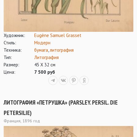
Художник:
Eugène Samuel Grasset
Стиль:
Модерн
Техника:
бумага
,
литография
Тип:
Литография
Размер:
45 Х 32 см
Цена:
7 500 руб
ЛИТОГРАФИЯ «ПЕТРУШКА» (PARSLEY. PERSIL. DIE
PETERSILIE)
Франция, 1896 год