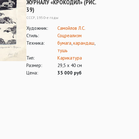
ЖУРНАЛУ «КРОКОДИЛ» (РИС.
39)
СССР, 1950-е годы
Художник:
Самойлов Л.С.
Стиль:
Соцреализм
Техника:
бумага
,
карандаш
,
тушь
Тип:
Карикатура
Размер:
29,5 х 40 см
Цена:
35 000 руб