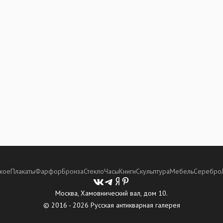
кое
Плакаты
Фарфор
Бронза
Стекло
Часы
Книги
Скульптура
Мебель
Серебро
Москва, Хамовнический вал, дом 10.
© 2016 - 2026 Русская антикварная галерея