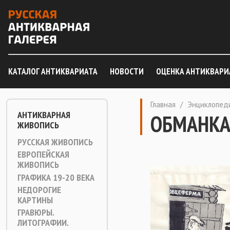
КАТАЛОГ АНТИКВАРИАТА
НОВОСТИ
ОЦЕНКА АНТИКВАРИ
Главная
/
Энциклопед
АНТИКВАРНАЯ
ОБМАНК
ЖИВОПИСЬ
РУССКАЯ ЖИВОПИСЬ
ЕВРОПЕЙСКАЯ
ЖИВОПИСЬ
ГРАФИКА 19-20 ВЕКА
НЕДОРОГИЕ
КАРТИНЫ
ГРАВЮРЫ.
ЛИТОГРАФИИ.