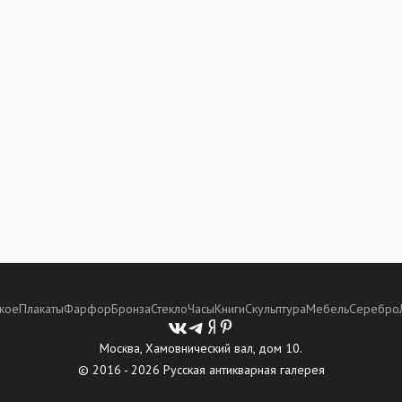
кое
Плакаты
Фарфор
Бронза
Стекло
Часы
Книги
Скульптура
Мебель
Серебро
Москва, Хамовнический вал, дом 10.
© 2016 - 2026 Русская антикварная галерея