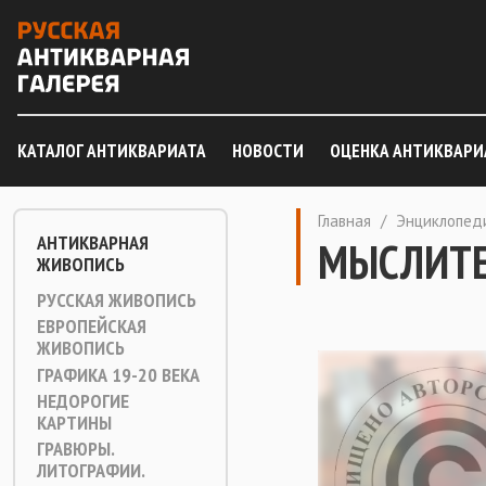
КАТАЛОГ АНТИКВАРИАТА
НОВОСТИ
ОЦЕНКА АНТИКВАРИ
Главная
/
Энциклопед
АНТИКВАРНАЯ
МЫСЛИТ
ЖИВОПИСЬ
РУССКАЯ ЖИВОПИСЬ
ЕВРОПЕЙСКАЯ
ЖИВОПИСЬ
ГРАФИКА 19-20 ВЕКА
НЕДОРОГИЕ
КАРТИНЫ
ГРАВЮРЫ.
ЛИТОГРАФИИ.