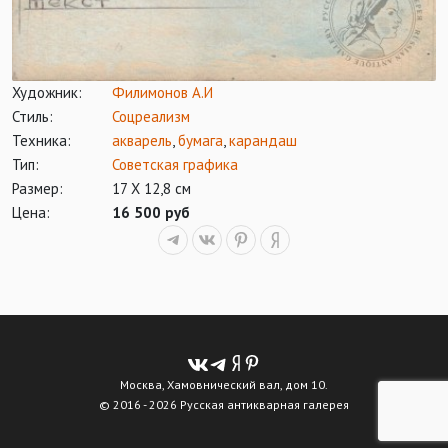
Художник:
Филимонов А.И
Стиль:
Соцреализм
Техника:
акварель
,
бумага
,
карандаш
Тип:
Советская графика
Размер:
17 Х 12,8 см
Цена:
16 500 руб
Москва, Хамовнический вал, дом 10.
© 2016 - 2026 Русская антикварная галерея