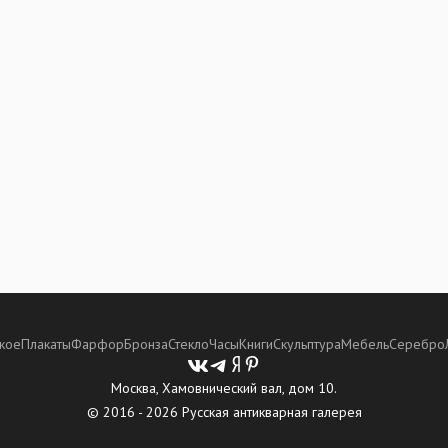
кое
Плакаты
Фарфор
Бронза
Стекло
Часы
Книги
Скульптура
Мебель
Серебро
Москва, Хамовнический вал, дом 10.
© 2016 - 2026 Русская антикварная галерея