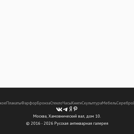
кое
Плакаты
Фарфор
Бронза
Стекло
Часы
Книги
Скульптура
Мебель
Серебро
Москва, Хамовнический вал, дом 10.
© 2016 - 2026 Русская антикварная галерея