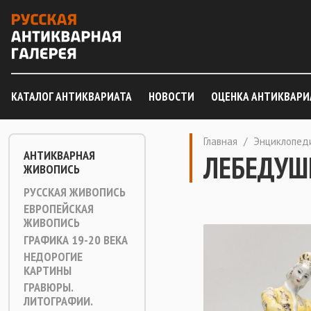
КАТАЛОГ АНТИКВАРИАТА
НОВОСТИ
ОЦЕНКА АНТИКВАРИ
Главная
/
Энциклопед
АНТИКВАРНАЯ
ЛЕБЕДУШ
ЖИВОПИСЬ
РУССКАЯ ЖИВОПИСЬ
ЕВРОПЕЙСКАЯ
ЖИВОПИСЬ
ГРАФИКА 19-20 ВЕКА
НЕДОРОГИЕ
КАРТИНЫ
ГРАВЮРЫ.
ЛИТОГРАФИИ.