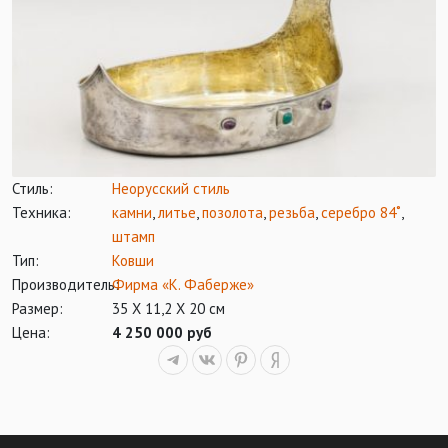
Стиль:
Неорусский стиль
Техника:
камни
,
литье
,
позолота
,
резьба
,
серебро 84˚
,
штамп
Тип:
Ковши
Производитель:
Фирма «К. Фаберже»
Размер:
35 Х 11,2 Х 20 см
Цена:
4 250 000 руб